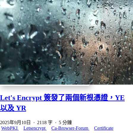
Let's Encrypt 簽發了兩個新根憑證，YE
以及 YR
2025年9月10日
·
2118 字
·
5 分鐘
WebPKI
Letsencrypt
Ca-Browser-Forum
Certificate