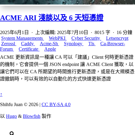
ACME ARI 淺談以及 6 天短憑證
2025年6月1日
·
上次編輯: 2025年7月10日
·
8015 字
·
16 分鐘
System Managements
WebPKI
Cyber Security
Letsencrypt
Zerossl
Caddy
Acme-Sh
Synology
Tls
Ca-Browser-
Forum
Certificate
Apple
ACME 更新資訊是一種讓 CA 可以「建議」Client 何時更新憑證
的機制，它會提供一個 JSON endpoint 讓 ACME Client 獲取，以
讓它們可以在 CA 所期望的時間進行更新憑證，或是在大規模憑
證撤銷時，可以有效的以自動化的方式快速更新憑證
↑
Shihfu Juan © 2026 |
CC BY-SA 4.0
以
Hugo
&
Blowfish
製作