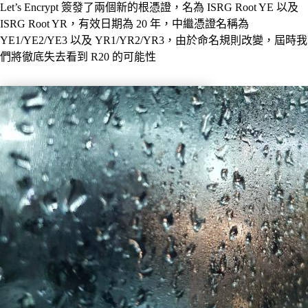
Let’s Encrypt 簽發了兩個新的根憑證，名為 ISRG Root YE 以及
ISRG Root YR，有效日期為 20 年，中繼憑證名稱為
YE1/YE2/YE3 以及 YR1/YR2/YR3，由於命名規則改變，屆時我
們將徹底失去看到 R20 的可能性