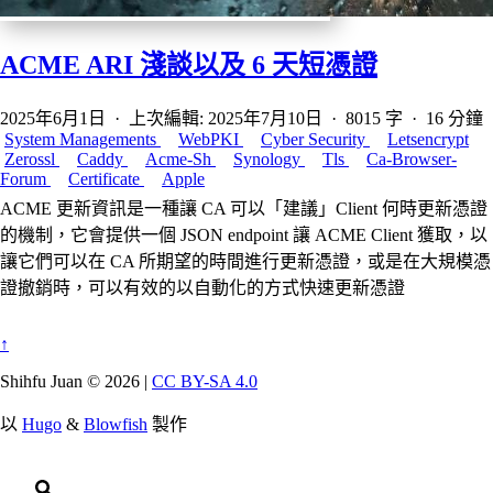
ACME ARI 淺談以及 6 天短憑證
2025年6月1日
·
上次編輯: 2025年7月10日
·
8015 字
·
16 分鐘
System Managements
WebPKI
Cyber Security
Letsencrypt
Zerossl
Caddy
Acme-Sh
Synology
Tls
Ca-Browser-
Forum
Certificate
Apple
ACME 更新資訊是一種讓 CA 可以「建議」Client 何時更新憑證
的機制，它會提供一個 JSON endpoint 讓 ACME Client 獲取，以
讓它們可以在 CA 所期望的時間進行更新憑證，或是在大規模憑
證撤銷時，可以有效的以自動化的方式快速更新憑證
↑
Shihfu Juan © 2026 |
CC BY-SA 4.0
以
Hugo
&
Blowfish
製作