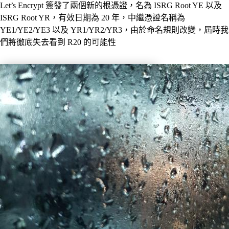
Let’s Encrypt 簽發了兩個新的根憑證，名為 ISRG Root YE 以及
ISRG Root YR，有效日期為 20 年，中繼憑證名稱為
YE1/YE2/YE3 以及 YR1/YR2/YR3，由於命名規則改變，屆時我
們將徹底失去看到 R20 的可能性