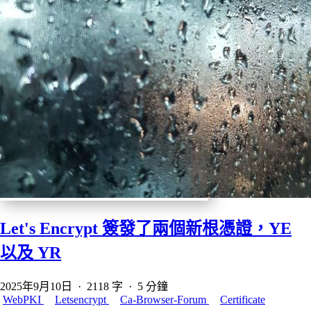
Let's Encrypt 簽發了兩個新根憑證，YE
以及 YR
2025年9月10日
·
2118 字
·
5 分鐘
WebPKI
Letsencrypt
Ca-Browser-Forum
Certificate