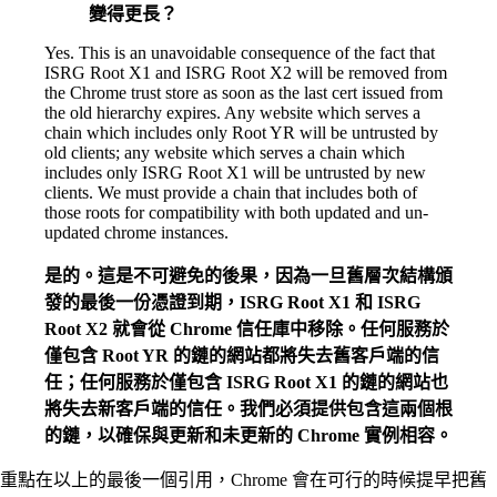
變得更長？
Yes. This is an unavoidable consequence of the fact that
ISRG Root X1 and ISRG Root X2 will be removed from
the Chrome trust store as soon as the last cert issued from
the old hierarchy expires. Any website which serves a
chain which includes only Root YR will be untrusted by
old clients; any website which serves a chain which
includes only ISRG Root X1 will be untrusted by new
clients. We must provide a chain that includes both of
those roots for compatibility with both updated and un-
updated chrome instances.
是的。這是不可避免的後果，因為一旦舊層次結構頒
發的最後一份憑證到期，ISRG Root X1 和 ISRG
Root X2 就會從 Chrome 信任庫中移除。任何服務於
僅包含 Root YR 的鏈的網站都將失去舊客戶端的信
任；任何服務於僅包含 ISRG Root X1 的鏈的網站也
將失去新客戶端的信任。我們必須提供包含這兩個根
的鏈，以確保與更新和未更新的 Chrome 實例相容。
重點在以上的最後一個引用，Chrome 會在可行的時候提早把舊