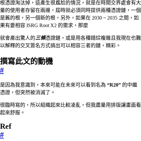
根憑證淘汰掉，這產生很尷尬的情況，就是在時間交界處會有大
量的使用者存留在兩邊，屆時就必須同時提供兩種憑證鏈，一個
是舊的根，另一個新的根，另外，如果在 2030 ~ 2035 之間，如
果有要相容 ISRG Root X2 的需求，那麼
就會產出驚人的
三條
憑證鏈，或是用各種錯綜複雜且我現在也難
以解釋的交叉簽名方式搞出可以相容三者的鏈，精彩。
撰寫此文的動機
#
是因為我意識到，本來可能在未來可以看到名為
“R20”
的中繼
憑證，但突然被消滅了。
很臨時寫的，所以組織起來比較凌亂，但我盡量用排版讓畫面看
起來舒服。
Ref
#