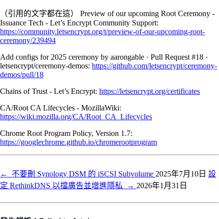
（引用的文字都在這） Preview of our upcoming Root Ceremony -
Issuance Tech - Let’s Encrypt Community Support:
https://community.letsencrypt.org/t/preview-of-our-upcoming-root-
ceremony/239494
Add configs for 2025 ceremony by aarongable · Pull Request #18 ·
letsencrypt/ceremony-demos:
https://github.com/letsencrypt/ceremony-
demos/pull/18
Chains of Trust - Let’s Encrypt:
https://letsencrypt.org/certificates
CA/Root CA Lifecycles - MozillaWiki:
https://wiki.mozilla.org/CA/Root_CA_Lifecycles
Chrome Root Program Policy, Version 1.7:
https://googlechrome.github.io/chromerootprogram
←
不要刪 Synology DSM 的 iSCSI Subvolume
2025年7月10日
設
定 RethinkDNS 以擋廣告並增進隱私
→
2026年1月31日