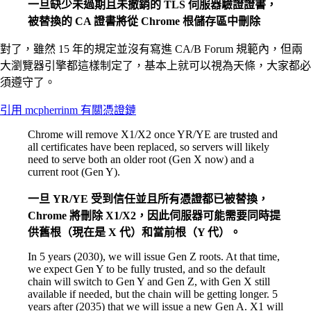
一旦缺少未過期且未撤銷的 TLS 伺服器驗證證書，
被替換的 CA 證書將從 Chrome 根儲存區中刪除
對了，雖然 15 年的規定並沒有寫進 CA/B Forum 規範內，但兩
大瀏覽器引擎都這樣制定了，基本上就可以視為天條，大家都必
須遵守了。
引用 mcpherrinm 有關憑證鏈
Chrome will remove X1/X2 once YR/YE are trusted and
all certificates have been replaced, so servers will likely
need to serve both an older root (Gen X now) and a
current root (Gen Y).
一旦 YR/YE 受到信任並且所有憑證都已被替換，
Chrome 將刪除 X1/X2，因此伺服器可能需要同時提
供舊根（現在是 X 代）和當前根（Y 代）。
In 5 years (2030), we will issue Gen Z roots. At that time,
we expect Gen Y to be fully trusted, and so the default
chain will switch to Gen Y and Gen Z, with Gen X still
available if needed, but the chain will be getting longer. 5
years after (2035) that we will issue a new Gen A. X1 will