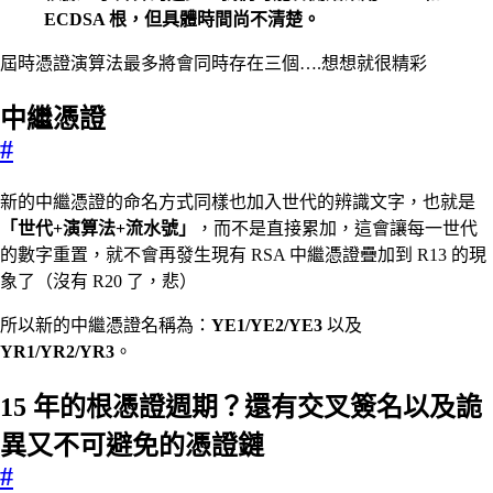
ECDSA 根，但具體時間尚不清楚。
屆時憑證演算法最多將會同時存在三個….想想就很精彩
中繼憑證
#
新的中繼憑證的命名方式同樣也加入世代的辨識文字，也就是
「世代+演算法+流水號」
，而不是直接累加，這會讓每一世代
的數字重置，就不會再發生現有 RSA 中繼憑證疊加到 R13 的現
象了（沒有 R20 了，悲）
所以新的中繼憑證名稱為：
YE1/YE2/YE3
以及
YR1/YR2/YR3
。
15 年的根憑證週期？還有交叉簽名以及詭
異又不可避免的憑證鏈
#