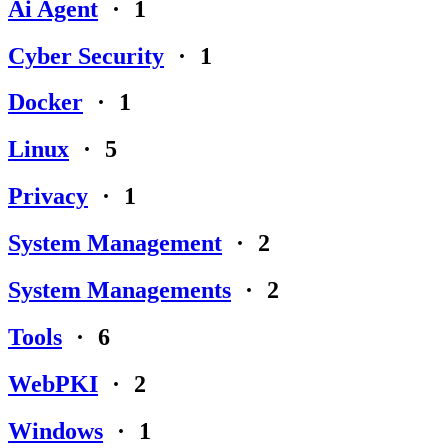
Ai Agent
·
1
Cyber Security
·
1
Docker
·
1
Linux
·
5
Privacy
·
1
System Management
·
2
System Managements
·
2
Tools
·
6
WebPKI
·
2
Windows
·
1